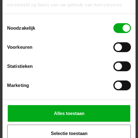
verzameld op basis van uw gebruik van hun services.
Toestemmingsselectie
Noodzakelijk
Voorkeuren
Statistieken
Neumann | 008652 | KK 204 BK | Kleur: Zwart
Neumann |
008652
Levertijd op aanvraag
Marketing
Login voor prijzen
Alles toestaan
Selectie toestaan