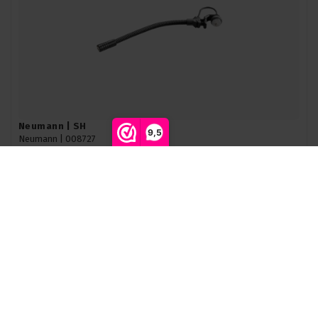
Neumann | SH
9,5
Neumann |
008727
Op voorraad levertijd 5 a 7 werkdagen
Lengte: 100mm
Toevoegen aan winkelwagen