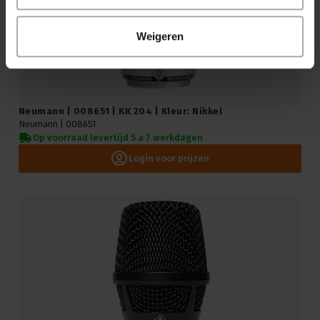
Weigeren
Neumann | 008651 | KK 204 | Kleur: Nikkel
Neumann |
008651
Op voorraad levertijd 5 a 7 werkdagen
Login voor prijzen