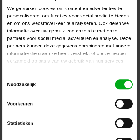
Terug naar vorige pagina
We gebruiken cookies om content en advertenties te
personaliseren, om functies voor social media te bieden
en om ons websiteverkeer te analyseren. Ook delen we
Dé specialist podiumtechniek; van schets naar uitvoering
informatie over uw gebruik van onze site met onze
partners voor social media, adverteren en analyse. Deze
Kleine Tocht 32
1507 CA
partners kunnen deze gegevens combineren met andere
Zaandam
+ 31 85 40 15 92 9
informatie die u aan ze heeft verstrekt of die ze hebben
info@podiumtechniek.nl
Volg ons op Facebook
verzameld op basis van uw gebruik van hun services.
Volg ons op Instagram
Volg ons op Linkedin
Volg ons op Twitter
Stuur ons een bericht
Toestemmingsselectie
Noodzakelijk
Binnen 24 uur persoonlijk contact!
Voorkeuren
Klantenservice
Over Podiumtechniek
Statistieken
Mijn Account