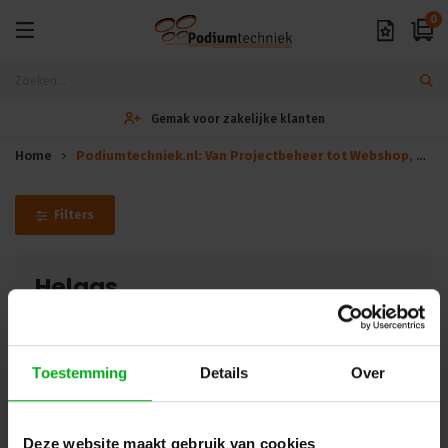
0
Gemak voor zakelijke klanten
Home
Podiumtechniek.nl: Van Projectbeheer tot Webshop, Wij Hebben het Allemaal | - Beoordeling van 9.6 -
Filters
Helaas...
Er zijn geen producten gevonden in deze categorie.. maar wij
helpen u graag verder met zoeken! Mail uw vraag naar
Toestemming
Details
Over
info@podiumtechniek.nl
of probeer een van onze andere
categorieën.
Deze website maakt gebruik van cookies