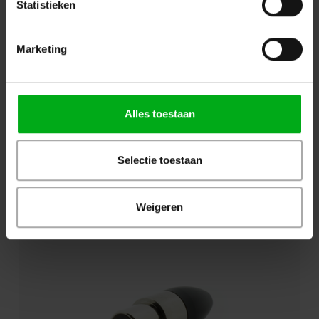
Statistieken
Marketing
Alles toestaan
JAG-microphones | 801071 | Cable | Kleur: Beige
JAG-microphones* |
801071
Selectie toestaan
Direct leverbaar
Login voor prijzen
Weigeren