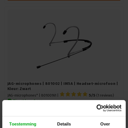
JAG-microphones | 801002 | IM5A | Headset-microfoon |
Kleur: Zwart
JAG-microphones* |
80100161
|
5/5
(1 reviews)
Direct leverbaar
Login voor prijzen
Toestemming
Details
Over