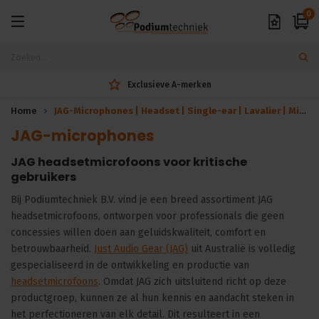
0
Exclusieve A-merken
Home
JAG-Microphones | Headset | Single-ear | Lavalier | Microfoon
JAG-microphones
JAG headsetmicrofoons voor kritische
gebruikers
Bij Podiumtechniek B.V. vind je een breed assortiment JAG
headsetmicrofoons, ontworpen voor professionals die geen
concessies willen doen aan geluidskwaliteit, comfort en
betrouwbaarheid.
Just Audio Gear (JAG)
uit Australië is volledig
gespecialiseerd in de ontwikkeling en productie van
headsetmicrofoons
. Omdat JAG zich uitsluitend richt op deze
productgroep, kunnen ze al hun kennis en aandacht steken in
het perfectioneren van elk detail. Dit resulteert in een