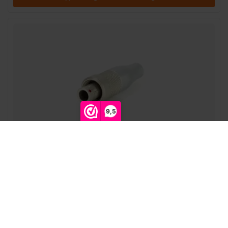
9,5
JAG-microphones | 801053 | Lemo-3 connector |
Sennheiser/Shure
JAG-microphones* |
801053
Direct leverbaar
Toevoegen aan winkelwagen