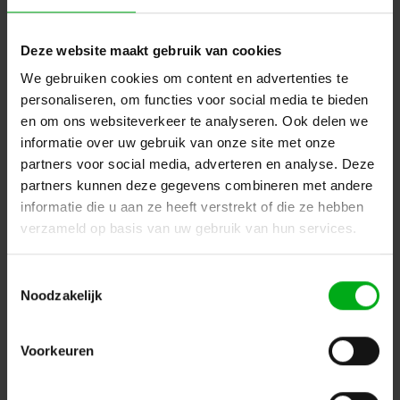
Deze website maakt gebruik van cookies
We gebruiken cookies om content en advertenties te
personaliseren, om functies voor social media te bieden
en om ons websiteverkeer te analyseren. Ook delen we
informatie over uw gebruik van onze site met onze
partners voor social media, adverteren en analyse. Deze
partners kunnen deze gegevens combineren met andere
informatie die u aan ze heeft verstrekt of die ze hebben
JAG-microphones | 801012 | IMX6A | Headset-microfoon |
verzameld op basis van uw gebruik van hun services.
Kleur: Zwart
JAG-microphones* |
801012
|
4.5/5
(2 reviews)
Direct leverbaar
Toestemmingsselectie
Noodzakelijk
Login voor prijzen
Voorkeuren