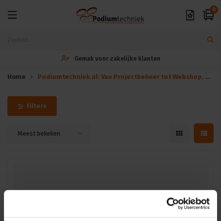
0
Gemak voor zakelijke klanten
Home
Podiumtechniek.nl: Van Projectbeheer tot Webshop, Wij Hebben het Allemaal | - Beoordeling van 9.6 -
Filters
Meest bekeken