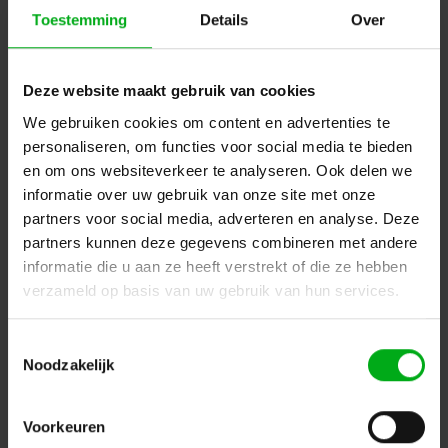
Toestemming
Details
Over
Deze website maakt gebruik van cookies
We gebruiken cookies om content en advertenties te
Harlequin | Balletvloer | Zwart-wit | Maat: 1.5x25m
personaliseren, om functies voor social media te bieden
Harlequin |
REV-001S-1.5-25
en om ons websiteverkeer te analyseren. Ook delen we
Levertijd op aanvraag
informatie over uw gebruik van onze site met onze
Login voor prijzen
partners voor social media, adverteren en analyse. Deze
partners kunnen deze gegevens combineren met andere
informatie die u aan ze heeft verstrekt of die ze hebben
Dé specialist podiumtechniek; van schets naar uitvoering
verzameld op basis van uw gebruik van hun services.
Kleine Tocht 32
1507 CA
Toestemmingsselectie
Zaandam
+ 31 85 40 15 92 9
Noodzakelijk
info@podiumtechniek.nl
Volg ons op Facebook
Volg ons op Instagram
Volg ons op Linkedin
Voorkeuren
Volg ons op Twitter
Stuur ons een bericht