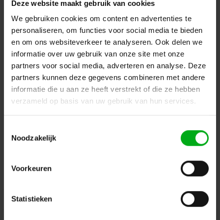
Deze website maakt gebruik van cookies
Terug naar vorige pagina
We gebruiken cookies om content en advertenties te
personaliseren, om functies voor social media te bieden
en om ons websiteverkeer te analyseren. Ook delen we
informatie over uw gebruik van onze site met onze
Dé specialist podiumtechniek; van schets naar uitvoering
partners voor social media, adverteren en analyse. Deze
partners kunnen deze gegevens combineren met andere
Kleine Tocht 32
1507 CA
Zaandam
+ 31 85 40 15 92 9
informatie die u aan ze heeft verstrekt of die ze hebben
verzameld op basis van uw gebruik van hun services.
info@podiumtechniek.nl
Volg ons op Facebook
Volg ons op Instagram
Volg ons op Linkedin
Toestemmingsselectie
Volg ons op Twitter
Stuur ons een bericht
Noodzakelijk
Binnen 24 uur persoonlijk contact!
Voorkeuren
Klantenservice
Statistieken
Over Podiumtechniek
Mijn Account