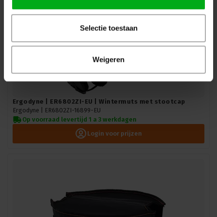
Selectie toestaan
Weigeren
Ergodyne | ER6802ZI-EU | Wintermuts met stootcap
Ergodyne |
ER6802ZI-16899-EU
Op voorraad levertijd 1 a 3 werkdagen
Login voor prijzen