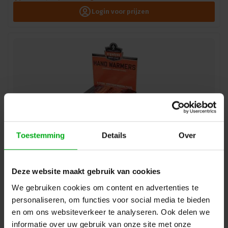
Login voor prijzen
Toestemming
Details
Over
Ergodyne | ER6990-16990-EU | Handverwarmingpacks |
Deze website maakt gebruik van cookies
40 stuks
We gebruiken cookies om content en advertenties te
Ergodyne |
ER6990-16990-EU
Op voorraad levertijd 1 a 3 werkdagen
personaliseren, om functies voor social media te bieden
en om ons websiteverkeer te analyseren. Ook delen we
Login voor prijzen
informatie over uw gebruik van onze site met onze