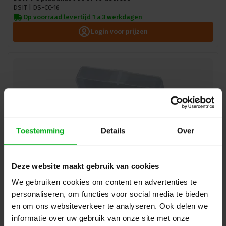
DSIT |
DS-CC-16
Op voorraad levertijd 1 a 3 werkdagen
Login voor prijzen
Toestemming
Details
Over
Deze website maakt gebruik van cookies
We gebruiken cookies om content en advertenties te
DSIT | Krimp lasbeschermer 60mm transparant
personaliseren, om functies voor social media te bieden
DSIT |
GV-64006
en om ons websiteverkeer te analyseren. Ook delen we
Op voorraad levertijd 1 a 3 werkdagen
informatie over uw gebruik van onze site met onze
Login voor prijzen