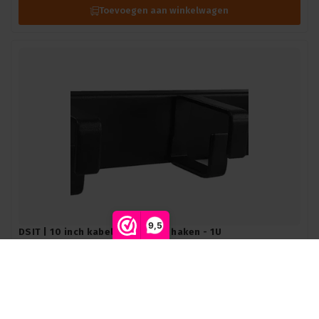
Toevoegen aan winkelwagen
9,5
DSIT | 10 inch kabelgoot met 3 haken - 1U
DSIT |
DS10-Cable
Op voorraad levertijd 1 a 3 werkdagen
Toevoegen aan winkelwagen