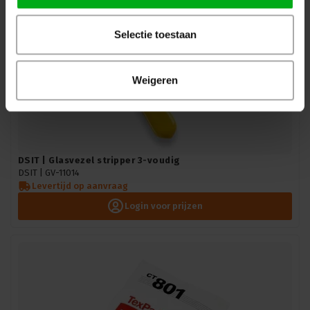
Selectie toestaan
Weigeren
DSIT | Glasvezel stripper 3-voudig
DSIT |
GV-11014
Levertijd op aanvraag
Login voor prijzen