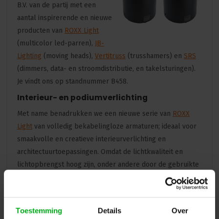
B.V. van de partij met een
aantal inspirerende en nieuwe
producten van
ROXX Light
(multicolor led-parren),
JB-
Lighting
(moving heads),
Vertitruss
(trusshamers) en
SRS
(dimmers, data- en stroomdistributie, en takelsturingen).
Je vindt ons op standnummer B458.
Interieur- en podiumverlichting
Met name benadrukken we een nieuwe serie van
ROXX
Light
van volledig bekabelingloze armaturen; ideaal voor
smaakvolle en creatieve interieurverlichting en
architectuurtoepassingen. Omdat de lichtkwaliteit en
lichtopbrengst hoog zijn, onder andere door de gebruikte
éénpunts-led technologie in de center-led, zijn de nieuwe
B.FLEX en B.FLEX mini ook in te zetten als hoogwaardige
podiumverlichting. Met de led-krans bestaande uit 24 leds
Toestemming
Details
Over
kunnen indrukwekkende patronen en effecten worden