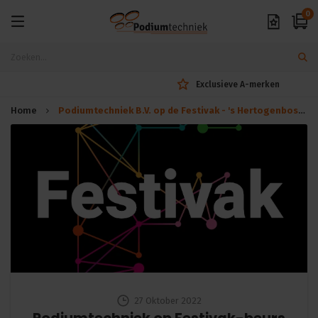
0
Exclusieve A-merken
Home
Podiumtechniek B.V. op de Festivak - 's Hertogenbosch
27 Oktober 2022