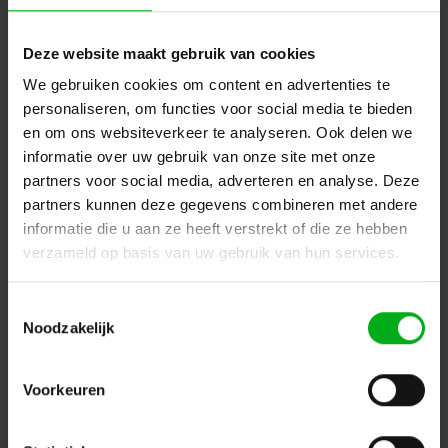
gecreëerd.
Acculamp
Deze website maakt gebruik van cookies
De ingebouwde accu en de bediening via een iOS-app
We gebruiken cookies om content en advertenties te
personaliseren, om functies voor social media te bieden
voorzien de B.FLEX en B.FLEX mini van toepassingen
en om ons websiteverkeer te analyseren. Ook delen we
zonder enige bekabeling. Standaard zijn ze ook voorzien
informatie over uw gebruik van onze site met onze
van Lumen Radio (draadloos DMX) voor gebruik in
partners voor social media, adverteren en analyse. Deze
professionele, uitgebreider set-ups.
partners kunnen deze gegevens combineren met andere
De B.FLEX levert 40W en de B.FLEX mini 15W met als
informatie die u aan ze heeft verstrekt of die ze hebben
resultaat een lichtopbrengst van respectievelijk 1.085lm
verzameld op basis van uw gebruik van hun services.
en 520lm. De gebruiksduur is maximaal 24 uur.
ROXX FLEX-serie in
Toestemmingsselectie
vogelvlucht
Noodzakelijk
Eén centrale
hoogvermogen-led, in
Voorkeuren
combinatie met
vierentwintig ultraheldere smd-leds, creëert