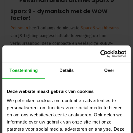
Peitsman breidt uit met Sparx 9
Sparx 9 - dymanisch met de WOW
factor!
Peitsman
heeft onlangs de nieuwste
Sparx 9 washbeams
van JB-Lighting aangeschaft als toevoeging op hun
verhuuraanbod. Deze compacte en veelzijdige RGBW-
armaturen staan bekend om hun krachtige lichtopbrengst,
hoge snelheid en indrukwekkende zoommogelijkheden.
Dit maakt ze ideaal voor uiteenlopende toepassingen in de
Toestemming
Details
Over
evenementenbranche.
Veelzijdige technologie
Deze website maakt gebruik van cookies
De Sparx 9 combineert krachtige RGBW OSRAM-leds met
We gebruiken cookies om content en advertenties te
een zoombereik van 2.3° – 55° in 0.5 seconden en een
personaliseren, om functies voor social media te bieden
extreem snelle pan en tilt beweging, waardoor hij
en om ons websiteverkeer te analyseren. Ook delen we
inzetbaar is voor zowel kleine als grootschalige
informatie over uw gebruik van onze site met onze
evenementen. Daarnaast is ook dit
Sparx-armatuur
onder
partners voor social media, adverteren en analyse. Deze
meer voorzien van single pixel control, Sparkle Channel,