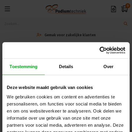
0
Gemak voor zakelijke klanten
Cookies
Toestemming
Details
Over
Dé specialist podiumtechniek; van schets naar uitvoering
Kleine Tocht 32
1507 CA
Deze website maakt gebruik van cookies
Zaandam
+ 31 85 40 15 92 9
We gebruiken cookies om content en advertenties te
info@podiumtechniek.nl
Volg ons op Facebook
personaliseren, om functies voor social media te bieden
Volg ons op Instagram
Volg ons op Linkedin
en om ons websiteverkeer te analyseren. Ook delen we
Volg ons op Twitter
Stuur ons een bericht
informatie over uw gebruik van onze site met onze
partners voor social media, adverteren en analyse. Deze