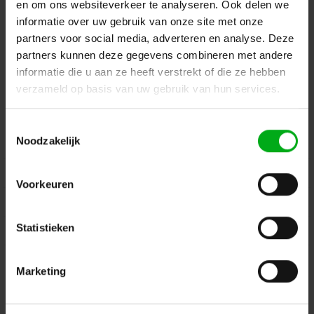
Kleine Tocht 32
1507 CA
en om ons websiteverkeer te analyseren. Ook delen we
Zaandam
+ 31 85 40 15 92 9
informatie over uw gebruik van onze site met onze
info@podiumtechniek.nl
Volg ons op Facebook
partners voor social media, adverteren en analyse. Deze
Volg ons op Instagram
Volg ons op Linkedin
partners kunnen deze gegevens combineren met andere
informatie die u aan ze heeft verstrekt of die ze hebben
Volg ons op Twitter
Stuur ons een bericht
verzameld op basis van uw gebruik van hun services.
Binnen 24 uur persoonlijk contact!
Toestemmingsselectie
Noodzakelijk
Klantenservice
Over Podiumtechniek
Voorkeuren
Mijn Account
Statistieken
Kennisbank
Veilig winkelen
Marketing