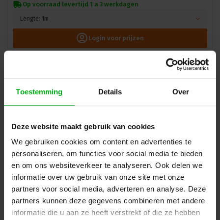
Op voorraad levertijd 1 a 3 werkdagen
Lengte: 1m
Login voor prijzen
Toestemming
Details
Over
Deze website maakt gebruik van cookies
We gebruiken cookies om content en advertenties te
personaliseren, om functies voor social media te bieden
en om ons websiteverkeer te analyseren. Ook delen we
informatie over uw gebruik van onze site met onze
partners voor social media, adverteren en analyse. Deze
DSIT | Glasvezelkabel SC-SC OM2
DSIT |
WE-95-166
partners kunnen deze gegevens combineren met andere
Levertijd op aanvraag
informatie die u aan ze heeft verstrekt of die ze hebben