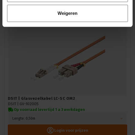
Login voor prijzen
Weigeren
DSIT | Glasvezelkabel LC-SC OM2
DSIT |
GV-102005
Op voorraad levertijd 1 a 3 werkdagen
Lengte: 0,50m
Login voor prijzen