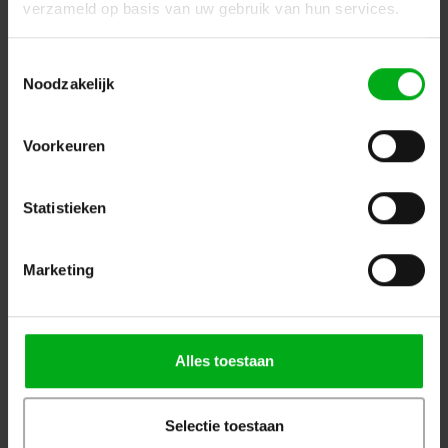
Lengte: 20m
verzameld op basis van uw gebruik van hun services.
Login voor prijzen
Toestemmingsselectie
Noodzakelijk
Voorkeuren
Statistieken
Marketing
DSIT | Glasvezelkabel LC-ST OM2
Alles toestaan
DSIT |
GV-10301
Op voorraad levertijd 1 a 3 werkdagen
Lengte: 1m
Selectie toestaan