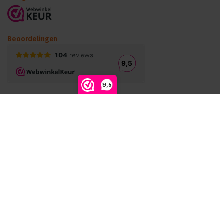
Beoordelingen
9,5
Meld je aan voor onze nieuwsbrief
Blijf op de hoogte van onze laatste acties!
Abonneer
© Podiumtechniek B.V. 2026 - Theme by
Shopmonkey